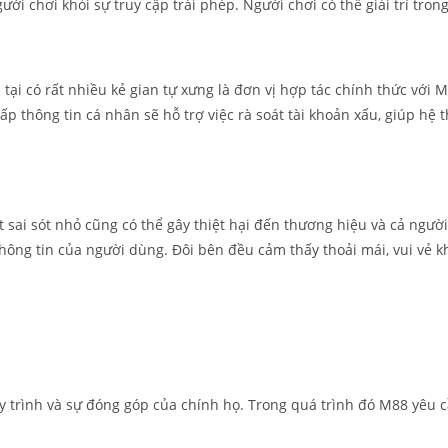
i chơi khỏi sự truy cập trái phép. Người chơi có thể giải trí tro
ại có rất nhiều kẻ gian tự xưng là đơn vị hợp tác chính thức với 
ấp thông tin cá nhân sẽ hỗ trợ việc rà soát tài khoản xấu, giúp hệ 
 sai sót nhỏ cũng có thể gây thiệt hại đến thương hiệu và cả người 
ông tin của người dùng. Đôi bên đều cảm thấy thoải mái, vui vẻ kh
 trình và sự đóng góp của chính họ. Trong quá trình đó M88 yêu c