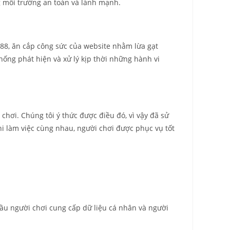
ng môi trường an toàn và lành mạnh.
M88, ăn cắp công sức của website nhằm lừa gạt
thống phát hiện và xử lý kịp thời những hành vi
chơi. Chúng tôi ý thức được điều đó, vì vậy đã sử
i làm việc cùng nhau, người chơi được phục vụ tốt
ầu người chơi cung cấp dữ liệu cá nhân và người