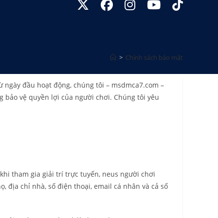
>
Chính sách bảo mật
ể từ ngày đầu hoạt động, chúng tôi – msdmca7.com –
g bảo vệ quyền lợi của người chơi. Chúng tôi yêu
khi tham gia giải trí trực tuyến, neus người chơi
 địa chỉ nhà, số điện thoại, email cá nhân và cả số