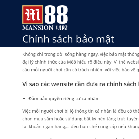
Skip
to
content
Chính sách bảo mật
Không chỉ trong đời sống hàng ngày, việc bảo mật thông
đại lý chính thức của M88 hiểu rõ điều này. Vì thế web
cầu mỗi người chơi cần có trách nhiệm với việc bảo vệ q
Vì sao các wensite cần đưa ra chính sách
Đảm bảo quyền riêng tư cá nhân
Việc mỗi người chơi bị lộ thông tin cá nhân là đều có th
chọn mua sắm hoặc sử dụng bất kỳ nền tảng trực tuyến n
tài khoản ngân hàng,… đều hạn chế cung cấp nếu không